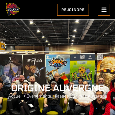
REJOINDRE
ORIGINE AUVERGNE
Accueil
>
Evenements
>
Passes
>
Origine Auvergne