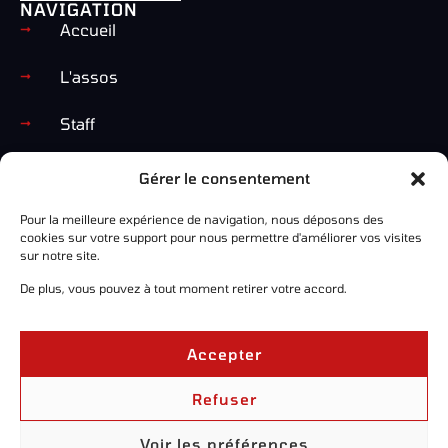
NAVIGATION
Accueil
L'assos
Staff
Shop
Gérer le consentement
Events
Pour la meilleure expérience de navigation, nous déposons des
ANNEXES
cookies sur votre support pour nous permettre d'améliorer vos visites
Legal
sur notre site.
De plus, vous pouvez à tout moment retirer votre accord.
Confidentialité
Cookies
Accepter
Copyright ©
Refuser
CGV
2026 | Volkan
Gaming
Voir les préférences